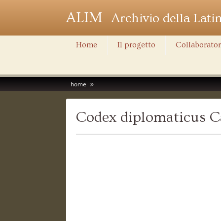
ALIM
Archivio della Lati
Home
Il progetto
Collaborator
home
Codex diplomaticus Ca