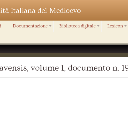
nità Italiana del Medioevo
i
Documentazione
Biblioteca digitale
Lexicon
+
+
+
vensis, volume 1, documento n. 1