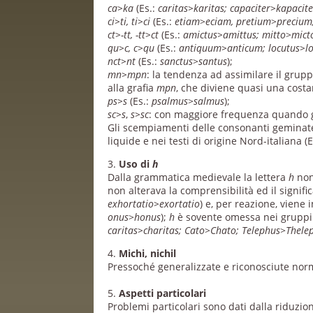
ca>ka
(Es.:
caritas>karitas; capaciter>kapacit
ci>ti, ti>ci
(Es.:
etiam
>
eciam, pretium
>
precium;
ct>-tt, -tt>ct
(Es.:
amictus>amittus; mitto
>
mict
qu>c, c>qu
(Es.:
antiquum>anticum;
locutus>l
nct>nt
(Es.:
sanctus
>
santus
);
mn>mpn
: la tendenza ad assimilare il grup
alla grafia
mpn
, che diviene quasi una cost
ps>s
(Es.:
psalmus
>
salmus
);
sc>s
,
s>sc
: con maggiore frequenza quando gl
Gli scempiamenti delle consonanti geminate 
liquide e nei testi di origine Nord-italiana (E
3.
Uso di
h
Dalla grammatica medievale la lettera
h
non 
non alterava la comprensibilità ed il signifi
exhortatio>exortatio
) e, per reazione, viene 
onus
>
honus
);
h
è sovente omessa nei grupp
caritas>charitas; Cato
>
Chato; Telephus
>
Thele
4.
Michi, nichil
Pressoché generalizzate e riconosciute nor
5.
Aspetti particolari
Problemi particolari sono dati dalla riduzi