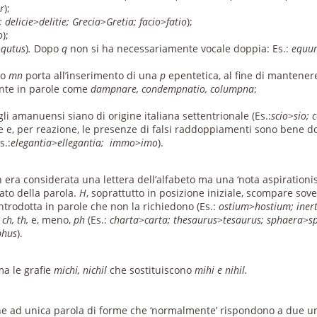
er
);
 delicie
>
delitie; Grecia
>
Gretia; facio
>
fatio
);
o
);
oqutus
)
.
Dopo
q
non si ha necessariamente vocale doppia: Es.:
equu
po
mn
porta all’inserimento di una
p
epentetica, al fine di mantener
ante in parole come
dampnare, condempnatio, columpna
;
i amanuensi siano di origine italiana settentrionale (Es.:
scio
>
sio; 
e, per reazione, le presenze di falsi raddoppiamenti sono bene doc
s.:
elegantia
>
ellegantia; immo
>
imo
).
era considerata una lettera dell’alfabeto ma una ‘nota aspirationis
cato della parola.
H
, soprattutto in posizione iniziale, scompare sove
introdotta in parole che non la richiedono (Es.:
ostium
>
hostium; iner
i
ch, th,
e, meno,
ph
(Es.:
charta
>
carta; thesaurus
>
tesaurus; sphaera
>
s
phus
).
ma le grafie
michi, nichil
che sostituiscono
mihi e nihil.
one ad unica parola di forme che ‘normalmente’ rispondono a due un