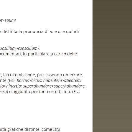
m>equm;
e distinta la pronuncia di
m
e
n
, e quindi
consilium
>
conscilium
).
umentati, in particolare a carico delle
’, la cui omissione, pur essendo un errore,
nte (Es.:
hortus
>
ortus; habentem>abentem;
tia
>
hinertia; superabundare>superhabundare
;
pera
) o aggiunta per ipercorrettismo: (Es.:
ità grafiche distinte, come
isto