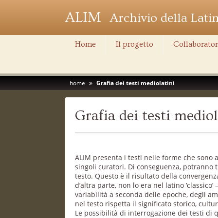
ALIM
Archivio della Lati
Home
Il progetto
Collaborator
home
Grafia dei testi mediolatini
Grafia dei testi mediol
ALIM presenta i testi nelle forme che sono at
singoli curatori. Di conseguenza, potranno t
testo. Questo è il risultato della convergenz
d’altra parte, non lo era nel latino ‘class
variabilità a seconda delle epoche, degli amb
nel testo rispetta il significato storico, cul
Le possibilità di interrogazione dei testi d