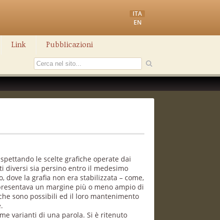
ITA
EN
Link
Pubblicazioni
rispettando le scelte grafiche operate dai
ti diversi sia persino entro il medesimo
o, dove la grafia non era stabilizzata – come,
ma presentava un margine più o meno ampio di
afiche sono possibili ed il loro mantenimento
e.
me varianti di una parola. Si è ritenuto