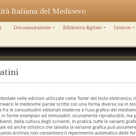
nità Italiana del Medioevo
i
Documentazione
Biblioteca digitale
Lexicon
+
+
+
atini
testate nelle edizioni utilizzate come ‘fonte’ del testo elettronico, 
rovarsi le medesime parole scritte con una forma diversa sia in tes
a fra le consuetudini editoriali moderne e l’uso grafico del medioev
ico’ – in forme esemplari ed immutabili, sicuramente riproducibili, 
ienti, della cultura degli scriventi. In pratica, tutte le varianti gr
turale ed anche stilistico che talvolta la variante grafica può assumer
i questo Archivio non consentono il reperimento automatico delle for