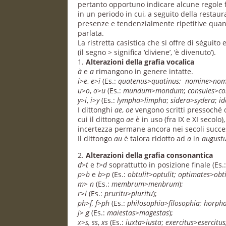
pertanto opportuno indicare alcune regole fon
in un periodo in cui, a seguito della restau
presenze e tendenzialmente ripetitive quant
parlata.
La ristretta casistica che si offre di séguit
(il segno > significa ‘diviene’, ‘è divenuto’).
1.
Alterazioni della grafia vocalica
à
e
a
rimangono in genere intatte.
i
>
e
,
e
>
i
(Es.:
quatenus>quatinus; nomine>no
u
>
o
,
o
>
u
(Es.:
mundum
>
mondum
;
consules
>
co
y
>
i
,
i
>
y
(Es.:
lympha
>
limpha
;
sidera
>
sydera
;
i
I dittonghi
ae
,
oe
vengono scritti pressoché
cui il dittongo
ae
è in uso (fra IX e XI secolo)
incertezza permane ancora nei secoli successiv
Il dittongo
au
è talora ridotto ad
a
in
august
2.
Alterazioni della grafia consonantica
d
>
t
e
t
>
d
soprattutto in posizione finale (Es.
p
>
b
e
b
>
p
(Es.:
obtulit
>
optulit; optimates
>
obt
m> n
(Es.:
membrum
>
menbrum
);
r>l
(Es.:
pruritu
>
pluritu
);
ph>f, f>ph
(Es.:
philosophia
>
filosophia; horph
j>
g
(Es.:
maiestas
>
magestas
);
x
>
s, ss
,
xs
(Es.:
iuxta>iusta
;
exercitus>esercitu