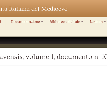
nità Italiana del Medioevo
i
Documentazione
Biblioteca digitale
Lexicon
+
+
+
vensis, volume 1, documento n. 1