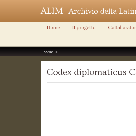
ALIM
Archivio della Lati
Home
Il progetto
Collaborator
home
Codex diplomaticus Ca