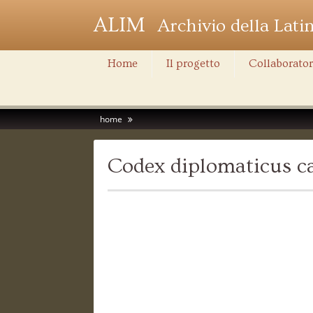
ALIM
Archivio della Lati
Home
Il progetto
Collaborator
home
Codex diplomaticus ca