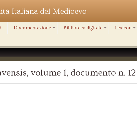
nità Italiana del Medioevo
i
Documentazione
Biblioteca digitale
Lexicon
+
+
+
vensis, volume 1, documento n. 12