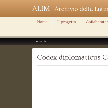
ALIM
Archivio della Lati
Home
Il progetto
Collaborator
home
Codex diplomaticus Ca