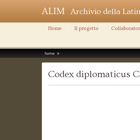
ALIM
Archivio della Lati
Home
Il progetto
Collaborator
home
Codex diplomaticus Ca