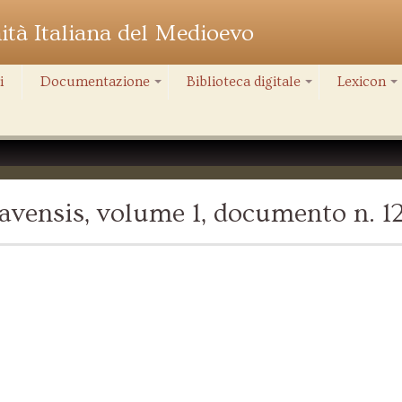
nità Italiana del Medioevo
i
Documentazione
Biblioteca digitale
Lexicon
+
+
+
vensis, volume 1, documento n. 1