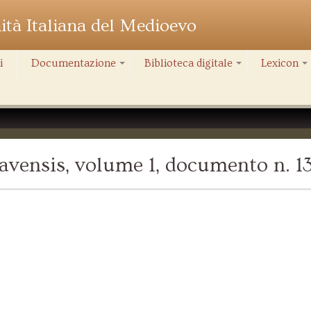
nità Italiana del Medioevo
i
Documentazione
Biblioteca digitale
Lexicon
+
+
+
vensis, volume 1, documento n. 1