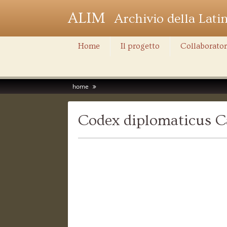
ALIM
Archivio della Lati
Home
Il progetto
Collaborator
home
Codex diplomaticus Ca