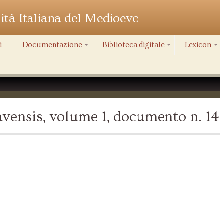
nità Italiana del Medioevo
i
Documentazione
Biblioteca digitale
Lexicon
+
+
+
vensis, volume 1, documento n. 1