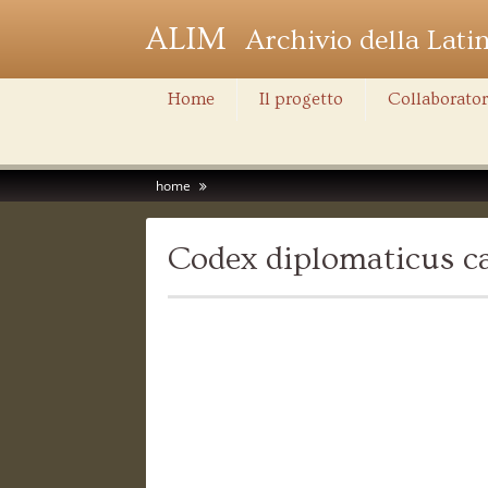
ALIM
Archivio della Lati
Home
Il progetto
Collaborator
home
Codex diplomaticus ca