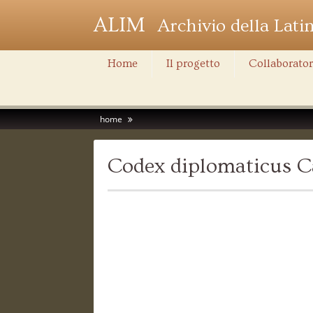
ALIM
Archivio della Lati
Home
Il progetto
Collaborator
home
Codex diplomaticus Ca