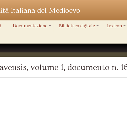
nità Italiana del Medioevo
i
Documentazione
Biblioteca digitale
Lexicon
+
+
+
vensis, volume 1, documento n. 1