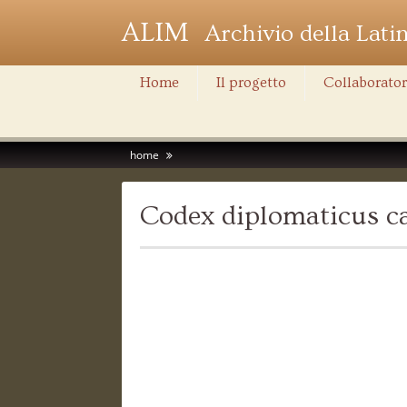
ALIM
Archivio della Lati
Home
Il progetto
Collaborator
home
Codex diplomaticus ca