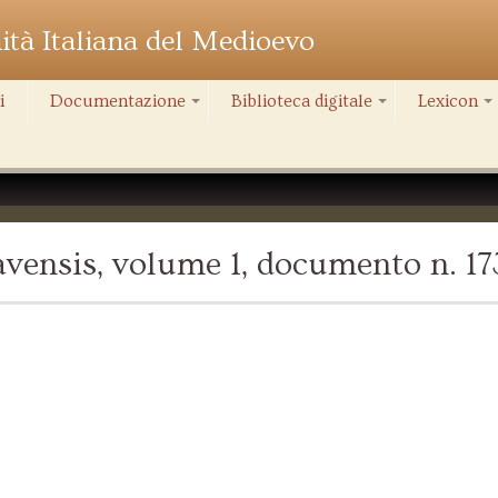
nità Italiana del Medioevo
i
Documentazione
Biblioteca digitale
Lexicon
+
+
+
vensis, volume 1, documento n. 17