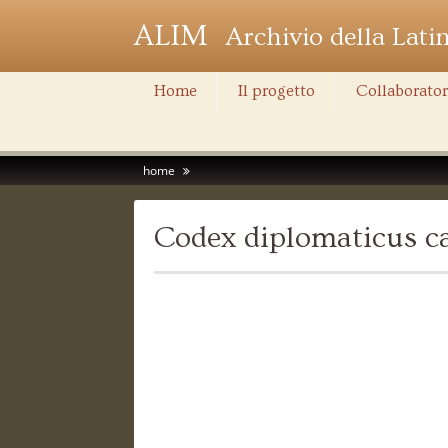
ALIM
Archivio della Lati
Home
Il progetto
Collaborator
home
Codex diplomaticus ca