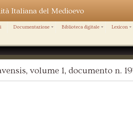
nità Italiana del Medioevo
i
Documentazione
Biblioteca digitale
Lexicon
+
+
+
vensis, volume 1, documento n. 19