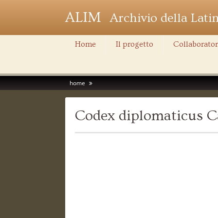
ALIM
Archivio della Lati
Home
Il progetto
Collaborator
home
Codex diplomaticus Ca