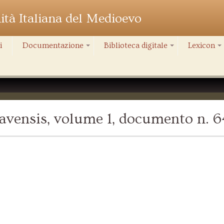
nità Italiana del Medioevo
i
Documentazione
Biblioteca digitale
Lexicon
+
+
+
vensis, volume 1, documento n. 6