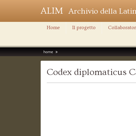
ALIM
Archivio della Lati
Home
Il progetto
Collaborator
home
Codex diplomaticus C