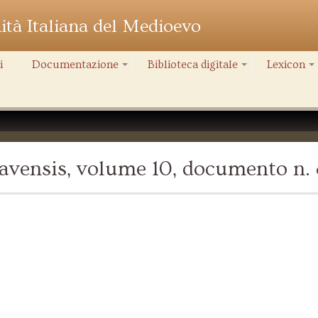
nità Italiana del Medioevo
i
Documentazione
Biblioteca digitale
Lexicon
+
+
+
avensis, volume 10, documento n. 