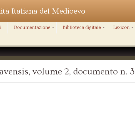
nità Italiana del Medioevo
i
Documentazione
Biblioteca digitale
Lexicon
+
+
+
avensis, volume 2, documento n. 