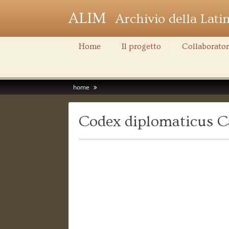
ALIM
Archivio della Lati
Home
Il progetto
Collaborator
home
Codex diplomaticus C