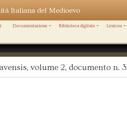
nità Italiana del Medioevo
i
Documentazione
Biblioteca digitale
Lexicon
+
+
+
avensis, volume 2, documento n. 