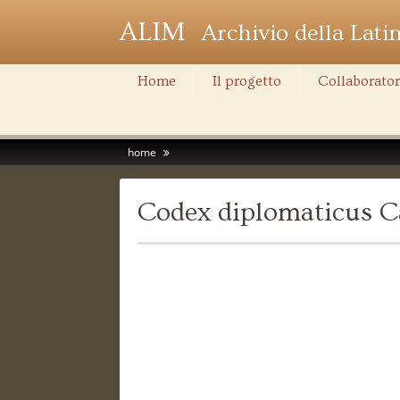
ALIM
Archivio della Lati
Home
Il progetto
Collaborator
home
Codex diplomaticus C