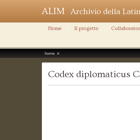
ALIM
Archivio della Lati
Home
Il progetto
Collaborator
home
Codex diplomaticus C