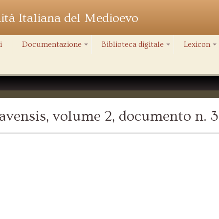
nità Italiana del Medioevo
i
Documentazione
Biblioteca digitale
Lexicon
+
+
+
avensis, volume 2, documento n. 