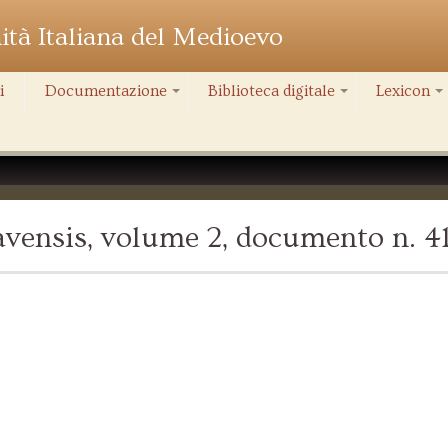
nità Italiana del Medioevo
i
Documentazione
Biblioteca digitale
Lexicon
+
+
+
vensis, volume 2, documento n. 4