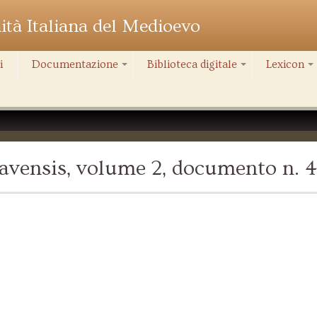
nità Italiana del Medioevo
i
Documentazione
Biblioteca digitale
Lexicon
+
+
+
avensis, volume 2, documento n. 