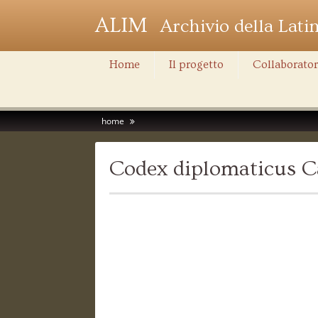
ALIM
Archivio della Lati
Home
Il progetto
Collaborator
home
Codex diplomaticus C