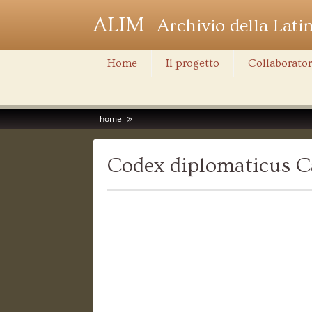
ALIM
Archivio della Lati
Home
Il progetto
Collaborator
home
Codex diplomaticus C