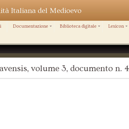
nità Italiana del Medioevo
i
Documentazione
Biblioteca digitale
Lexicon
+
+
+
avensis, volume 3, documento n. 