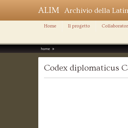
ALIM
Archivio della Lati
Home
Il progetto
Collaborator
home
Codex diplomaticus C