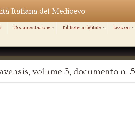
nità Italiana del Medioevo
i
Documentazione
Biblioteca digitale
Lexicon
+
+
+
avensis, volume 3, documento n. 