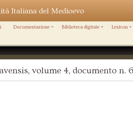
nità Italiana del Medioevo
i
Documentazione
Biblioteca digitale
Lexicon
+
+
+
avensis, volume 4, documento n. 