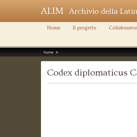
ALIM
Archivio della Lati
Home
Il progetto
Collaborator
home
Codex diplomaticus C