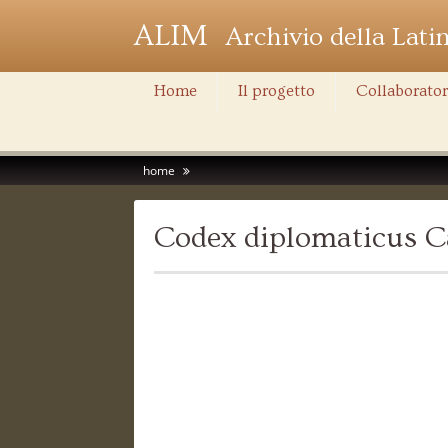
ALIM
Archivio della Lati
Home
Il progetto
Collaborator
home
Codex diplomaticus C