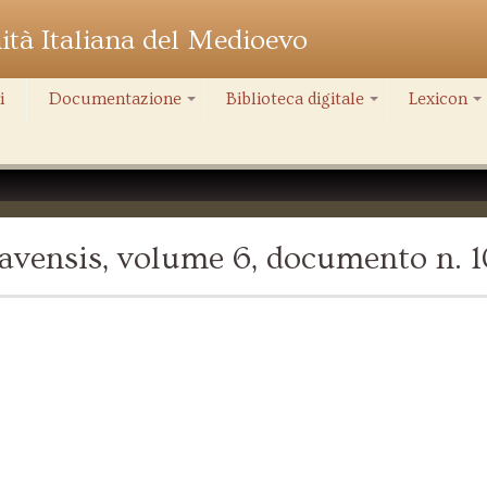
nità Italiana del Medioevo
i
Documentazione
Biblioteca digitale
Lexicon
+
+
+
avensis, volume 6, documento n. 