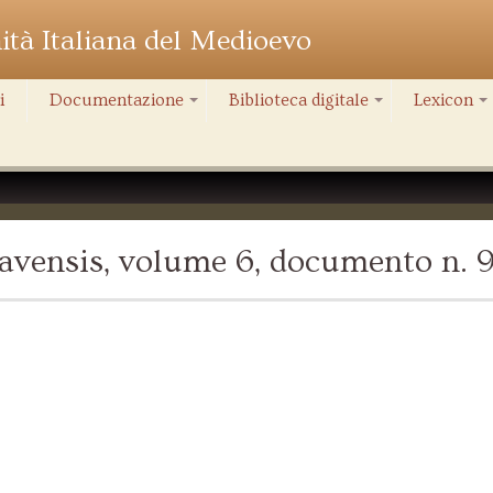
nità Italiana del Medioevo
i
Documentazione
Biblioteca digitale
Lexicon
+
+
+
avensis, volume 6, documento n. 