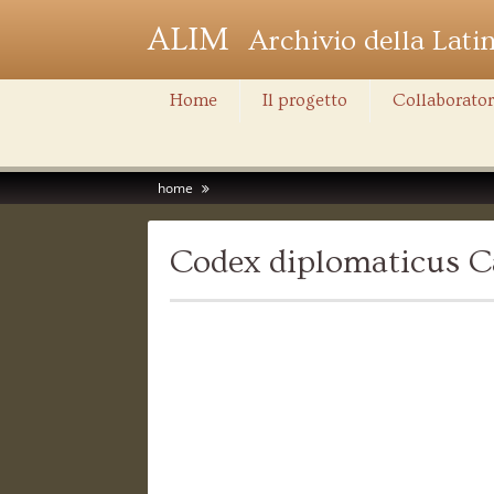
ALIM
Archivio della Lati
Home
Il progetto
Collaborator
home
Codex diplomaticus C