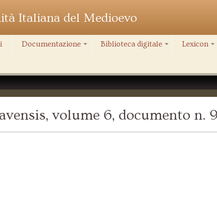
nità Italiana del Medioevo
i
Documentazione
Biblioteca digitale
Lexicon
+
+
+
avensis, volume 6, documento n. 