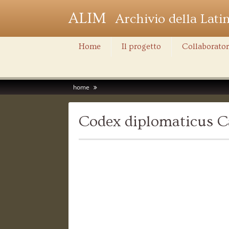
ALIM
Archivio della Lati
Home
Il progetto
Collaborator
home
Codex diplomaticus C