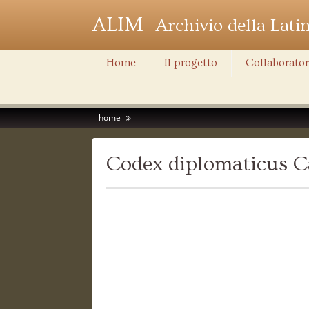
ALIM
Archivio della Lati
Home
Il progetto
Collaborator
home
Codex diplomaticus C