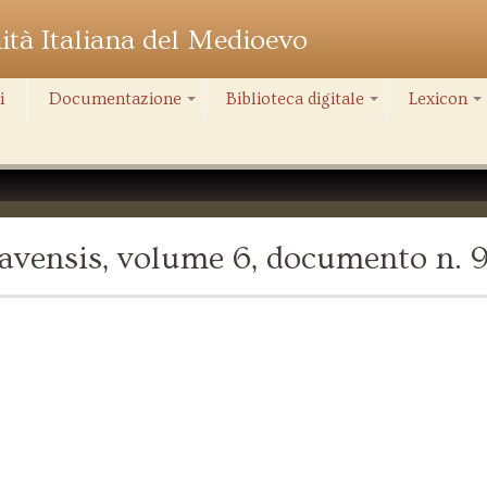
nità Italiana del Medioevo
i
Documentazione
Biblioteca digitale
Lexicon
+
+
+
avensis, volume 6, documento n. 