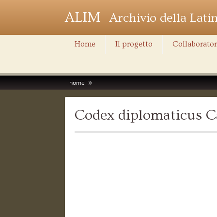
ALIM
Archivio della Lati
Home
Il progetto
Collaborator
home
Codex diplomaticus C