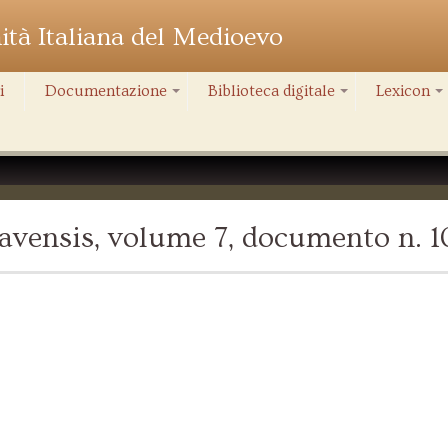
nità Italiana del Medioevo
i
Documentazione
Biblioteca digitale
Lexicon
+
+
+
avensis, volume 7, documento n. 