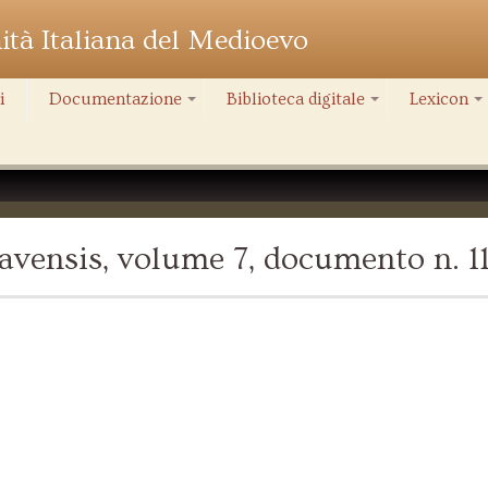
nità Italiana del Medioevo
i
Documentazione
Biblioteca digitale
Lexicon
+
+
+
vensis, volume 7, documento n. 1