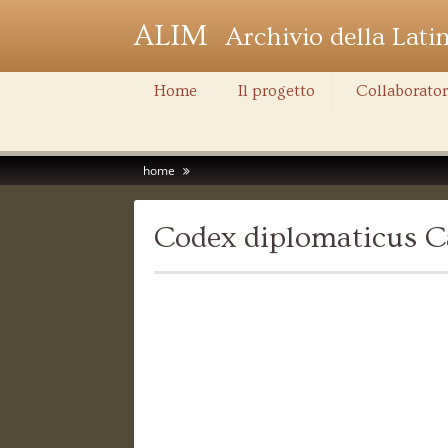
ALIM
Archivio della Lati
Home
Il progetto
Collaborator
home
Codex diplomaticus Ca