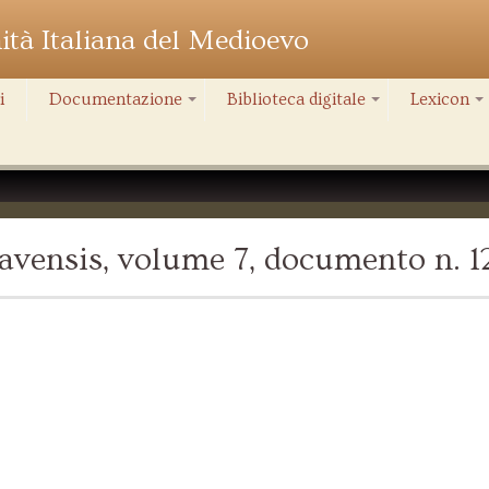
nità Italiana del Medioevo
i
Documentazione
Biblioteca digitale
Lexicon
+
+
+
vensis, volume 7, documento n. 1