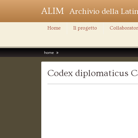
ALIM
Archivio della Lati
Home
Il progetto
Collaborator
home
Codex diplomaticus Ca