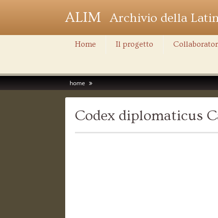
ALIM
Archivio della Lati
Home
Il progetto
Collaborator
home
Codex diplomaticus Ca