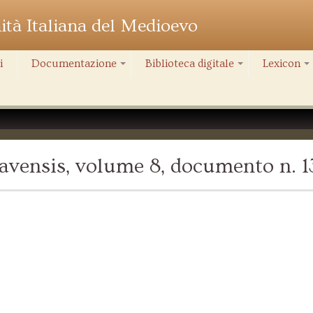
nità Italiana del Medioevo
i
Documentazione
Biblioteca digitale
Lexicon
+
+
+
vensis, volume 8, documento n. 1