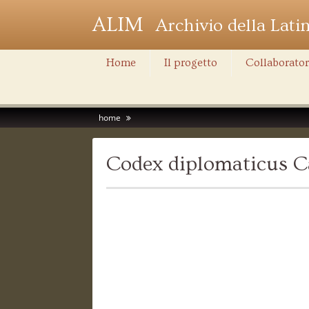
ALIM
Archivio della Lati
Home
Il progetto
Collaborator
home
Codex diplomaticus C