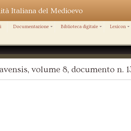
nità Italiana del Medioevo
i
Documentazione
Biblioteca digitale
Lexicon
+
+
+
avensis, volume 8, documento n. 