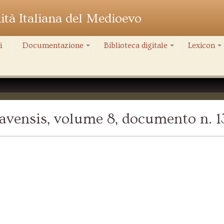
nità Italiana del Medioevo
i
Documentazione
Biblioteca digitale
Lexicon
+
+
+
vensis, volume 8, documento n. 1