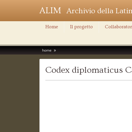
ALIM
Archivio della Lati
Home
Il progetto
Collaborator
home
Codex diplomaticus Ca