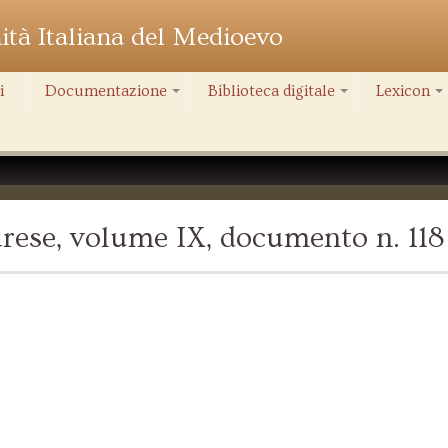
nità Italiana del Medioevo
i
Documentazione
Biblioteca digitale
Lexicon
+
+
+
rese, volume IX, documento n. 118