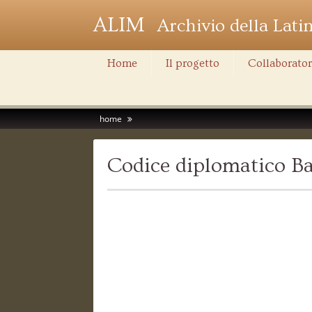
ALIM
Archivio della Lati
Home
Il progetto
Collaborator
home
Codice diplomatico Ba