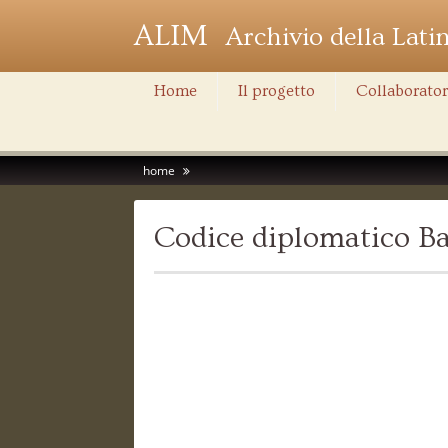
ALIM
Archivio della Lati
Home
Il progetto
Collaborator
home
Codice diplomatico Ba