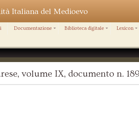
nità Italiana del Medioevo
i
Documentazione
Biblioteca digitale
Lexicon
+
+
+
rese, volume IX, documento n. 18