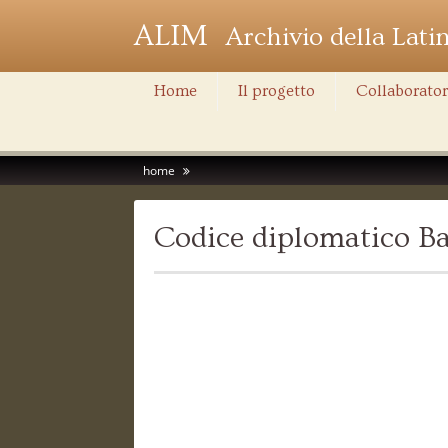
ALIM
Archivio della Lati
Home
Il progetto
Collaborator
home
Codice diplomatico Ba