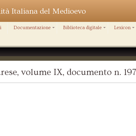
nità Italiana del Medioevo
i
Documentazione
Biblioteca digitale
Lexicon
+
+
+
rese, volume IX, documento n. 19