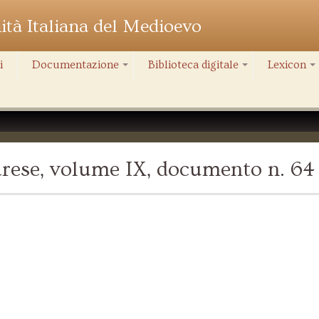
nità Italiana del Medioevo
i
Documentazione
Biblioteca digitale
Lexicon
+
+
+
rese, volume IX, documento n. 64