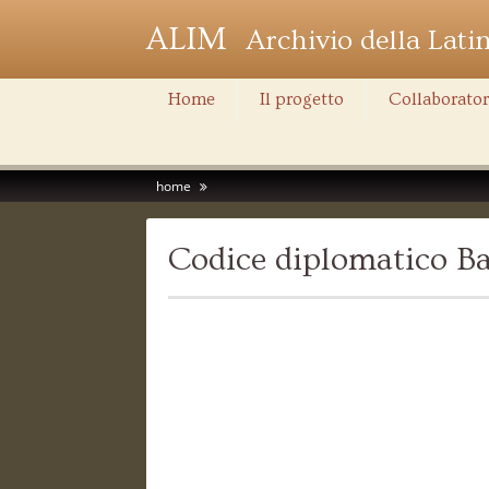
ALIM
Archivio della Lati
Home
Il progetto
Collaborator
home
Codice diplomatico Ba