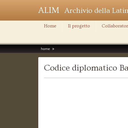
ALIM
Archivio della Lati
Home
Il progetto
Collaborator
home
Codice diplomatico Ba