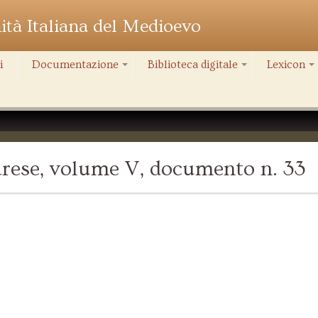
nità Italiana del Medioevo
i
Documentazione
Biblioteca digitale
Lexicon
+
+
+
rese, volume V, documento n. 33