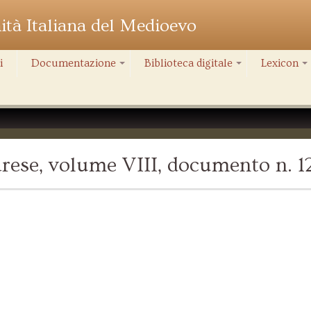
nità Italiana del Medioevo
i
Documentazione
Biblioteca digitale
Lexicon
+
+
+
rese, volume VIII, documento n. 1