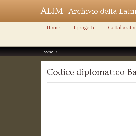
ALIM
Archivio della Lati
Home
Il progetto
Collaborator
home
Codice diplomatico Ba