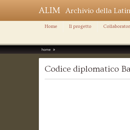
ALIM
Archivio della Lati
Home
Il progetto
Collaborator
home
Codice diplomatico Ba