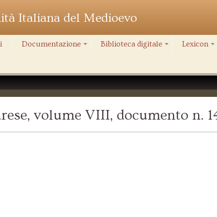
nità Italiana del Medioevo
i
Documentazione
Biblioteca digitale
Lexicon
+
+
+
rese, volume VIII, documento n. 1