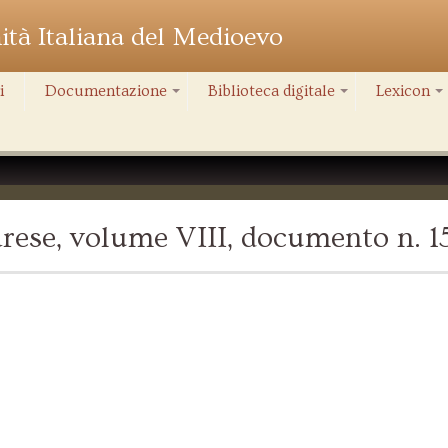
nità Italiana del Medioevo
i
Documentazione
Biblioteca digitale
Lexicon
+
+
+
rese, volume VIII, documento n. 1