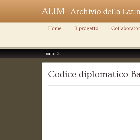
ALIM
Archivio della Lati
Home
Il progetto
Collaborator
home
Codice diplomatico Ba