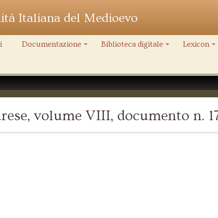
nità Italiana del Medioevo
i
Documentazione
Biblioteca digitale
Lexicon
+
+
+
rese, volume VIII, documento n. 1