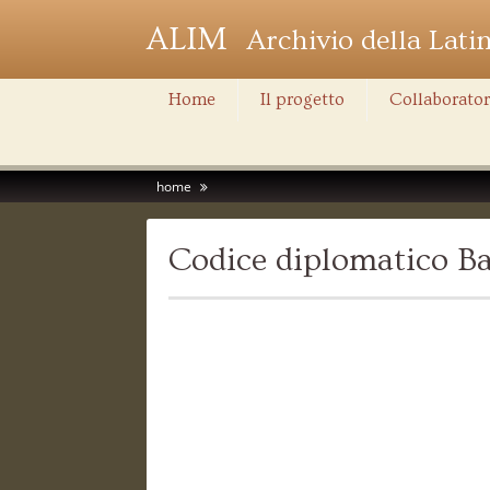
ALIM
Archivio della Lati
Home
Il progetto
Collaborator
home
Codice diplomatico Ba