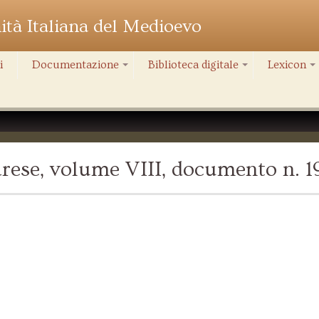
nità Italiana del Medioevo
i
Documentazione
Biblioteca digitale
Lexicon
+
+
+
rese, volume VIII, documento n. 1