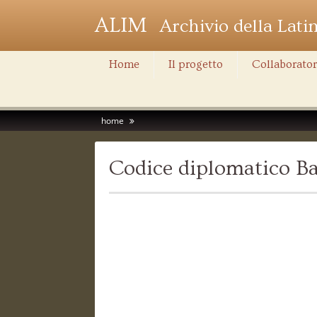
ALIM
Archivio della Lati
Home
Il progetto
Collaborator
home
Codice diplomatico Ba