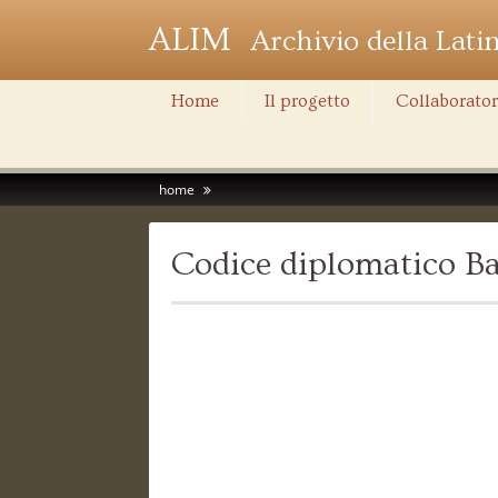
ALIM
Archivio della Lati
Home
Il progetto
Collaborator
home
Codice diplomatico Ba