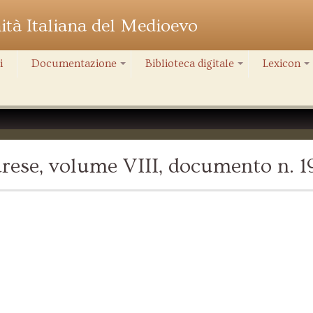
nità Italiana del Medioevo
i
Documentazione
Biblioteca digitale
Lexicon
+
+
+
rese, volume VIII, documento n. 1