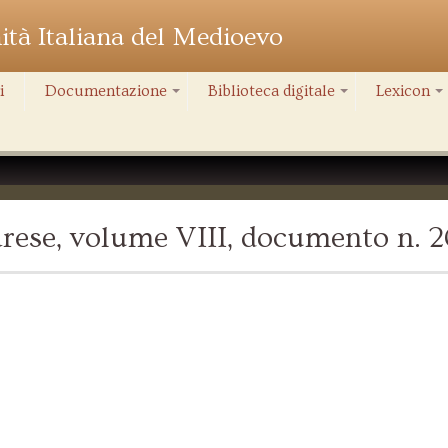
nità Italiana del Medioevo
i
Documentazione
Biblioteca digitale
Lexicon
+
+
+
rese, volume VIII, documento n. 