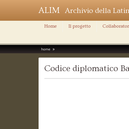
ALIM
Archivio della Lati
Home
Il progetto
Collaborator
home
Codice diplomatico Ba