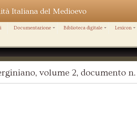
nità Italiana del Medioevo
i
Documentazione
Biblioteca digitale
Lexicon
+
+
+
rginiano, volume 2, documento n. 