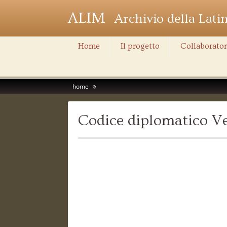
ALIM
Archivio della Lati
Home
Il progetto
Collaborator
home
Codice diplomatico Ve