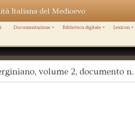
nità Italiana del Medioevo
i
Documentazione
Biblioteca digitale
Lexicon
+
+
+
rginiano, volume 2, documento n.