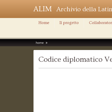
ALIM
Archivio della Lati
Home
Il progetto
Collaborator
home
Codice diplomatico Ve