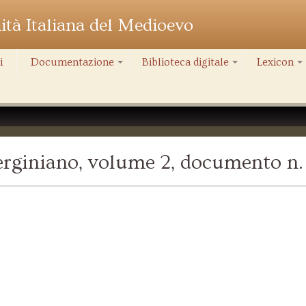
nità Italiana del Medioevo
i
Documentazione
Biblioteca digitale
Lexicon
+
+
+
rginiano, volume 2, documento n.