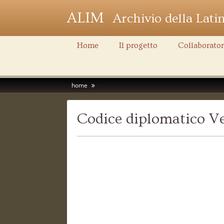
ALIM
Archivio della Lati
Home
Il progetto
Collaborator
home
Codice diplomatico Ve