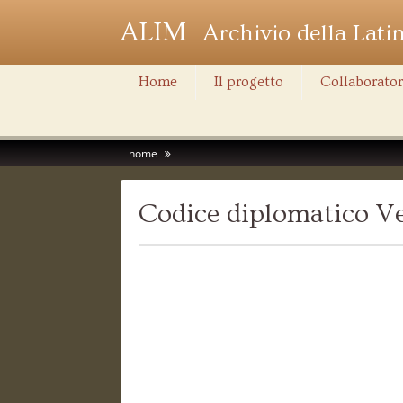
ALIM
Archivio della Lati
Home
Il progetto
Collaborator
home
Codice diplomatico Ve