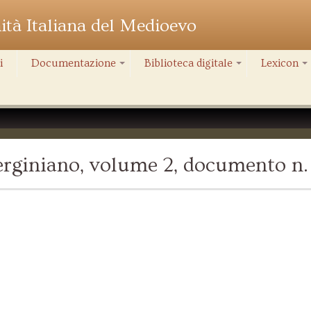
nità Italiana del Medioevo
i
Documentazione
Biblioteca digitale
Lexicon
+
+
+
rginiano, volume 2, documento n. 