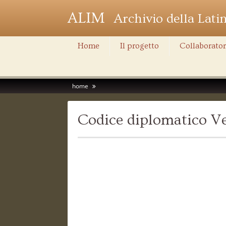
ALIM
Archivio della Lati
Home
Il progetto
Collaborator
home
Codice diplomatico Ve