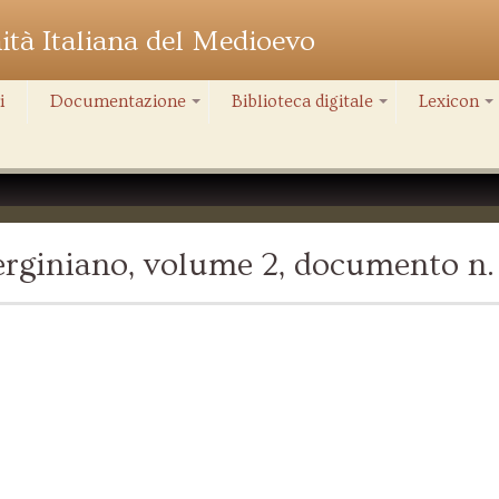
nità Italiana del Medioevo
i
Documentazione
Biblioteca digitale
Lexicon
+
+
+
rginiano, volume 2, documento n.