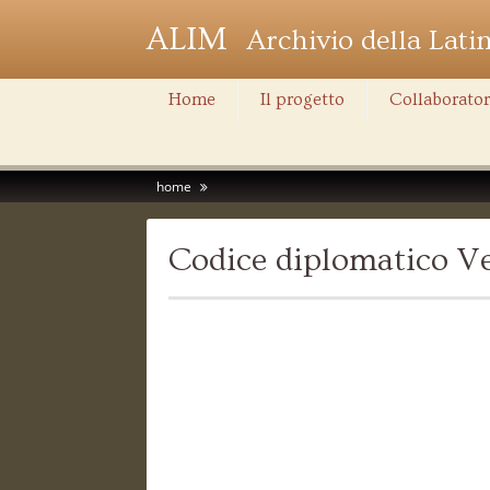
ALIM
Archivio della Lati
Home
Il progetto
Collaborator
home
Codice diplomatico Ve