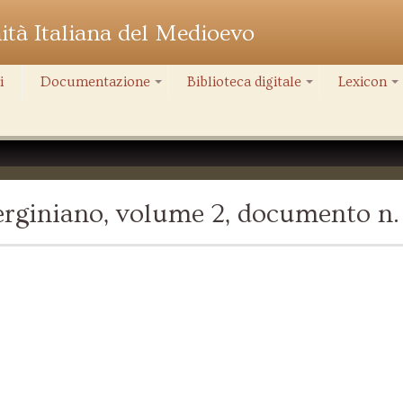
nità Italiana del Medioevo
i
Documentazione
Biblioteca digitale
Lexicon
+
+
+
rginiano, volume 2, documento n.