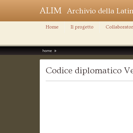
ALIM
Archivio della Lati
Home
Il progetto
Collaborator
home
Codice diplomatico Ve