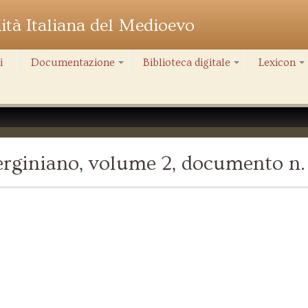
nità Italiana del Medioevo
i
Documentazione
Biblioteca digitale
Lexicon
+
+
+
rginiano, volume 2, documento n. 